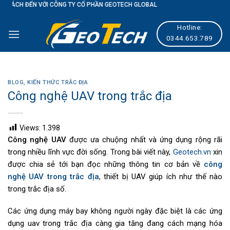
 TY CỔ PHẦN GEOTECH GLOBAL
Skip
to
Hotline:
content
0344.653.789
BLOG
,
KIẾN THỨC TRẮC ĐỊA
Công nghệ UAV trong trắc địa
Views:
1.398
Công nghệ UAV
được ưa chuộng nhất và ứng dụng rộng rãi
trong nhiều lĩnh vực đời sống. Trong bài viết này,
Geotech.vn
xin
được chia sẻ tới bạn đọc những thông tin cơ bản về
công
nghệ UAV trong trắc địa
, thiết bị UAV giúp ích như thế nào
trong trắc địa số.
Các ứng dụng máy bay không người ngày đặc biệt là các ứng
dụng uav trong trắc địa càng gia tăng đang cách mạng hóa