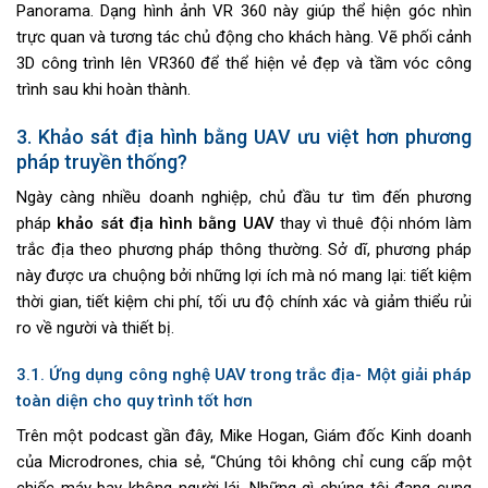
Panorama. Dạng hình ảnh VR 360 này giúp thể hiện góc nhìn
trực quan và tương tác chủ động cho khách hàng. Vẽ phối cảnh
3D công trình lên VR360 để thể hiện vẻ đẹp và tầm vóc công
trình sau khi hoàn thành.
3. Khảo sát địa hình bằng UAV ưu việt hơn phương
pháp truyền thống?
Ngày càng nhiều doanh nghiệp, chủ đầu tư tìm đến phương
pháp
khảo sát địa hình bằng UAV
thay vì thuê đội nhóm làm
trắc địa theo phương pháp thông thường. Sở dĩ, phương pháp
này được ưa chuộng bởi những lợi ích mà nó mang lại: tiết kiệm
thời gian, tiết kiệm chi phí, tối ưu độ chính xác và giảm thiểu rủi
ro về người và thiết bị.
3.1.
Ứng dụng công nghệ UAV trong trắc địa- Một giải pháp
toàn diện cho quy trình tốt hơn
Trên một podcast gần đây, Mike Hogan, Giám đốc Kinh doanh
của Microdrones, chia sẻ, “Chúng tôi không chỉ cung cấp một
chiếc máy bay không người lái. Những gì chúng tôi đang cung