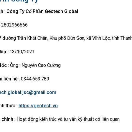
ch
:
Công Ty Cổ Phần Geotech Global
: 2802966666
 đường Trần Khát Chân, Khu phố Đún Sơn, xã Vĩnh Lộc, tỉnh Than
lập
: 13/10/2021
đốc
: Ông : Nguyễn Cao Cường
i liên hệ
: 0344.653.789
ech.global.jsc@gmail.com
nh thứ
c
:
https://geotech.vn
 chính
: Hoạt động kiến trúc và tư vấn kỹ thuật có liên quan