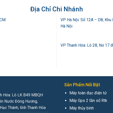
Địa Chỉ Chi Nhánh
HCM
VP Hà Nội: Số 12A – D8, Khu 
Hà Nội
VP Thanh Hóa: Lô 28, Nơ 17 
Sản Phẩm Nổi Bật
Máy toàn đạc điện tử
h Hóa: Lô LK B49 MBQH
Máy Gps 2 tần số Rtk
ên Nước Đông Hương,
Hạc Thành, tỉnh Thanh Hóa
Máy thủy bình