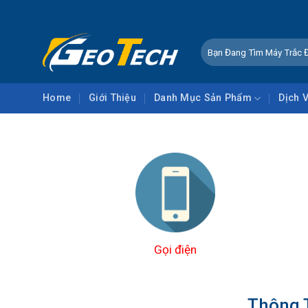
Skip
to
content
Tìm
kiếm:
Home
Giới Thiệu
Danh Mục Sản Phẩm
Dịch 
Gọi điện
Thông 