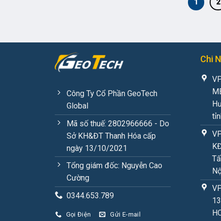
1
2
Chi 
VP
MB
Công Ty Cổ Phần GeoTech
Hư
Global
tỉ
Mã số thuế: 2802966666 - Do
VP
Sở KH&ĐT Thanh Hóa cấp
KĐ
ngày 13/10/2021
Tấ
Tổng giám đốc: Nguyễn Cao
Nộ
Cường
VP
0344.653.789
13
H
Gọi Điện
Gửi E-mail