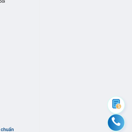
bối
t chuẩn