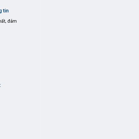
 tin
hất, đảm
t