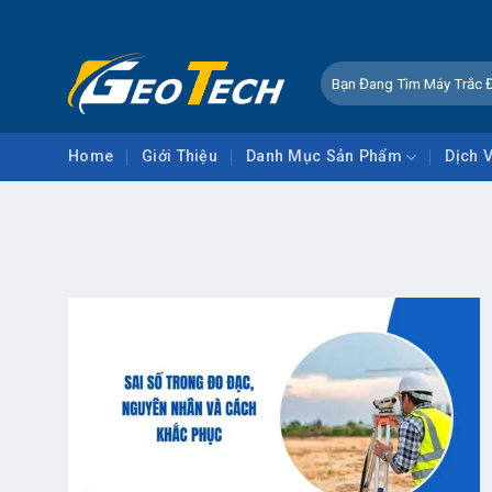
Skip
CHÀO MỪNG Q
to
content
Tìm
kiếm:
Home
Giới Thiệu
Danh Mục Sản Phẩm
Dịch 