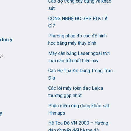
Cao độ trong xây dựng và khảo
sát
CÔNG NGHỆ ĐO GPS RTK LÀ
GÌ?
Phương pháp đo cao độ hình
 lưu ý
học bằng máy thủy bình
Máy cân bằng Laser ngoài trời
ột
loại nào tốt nhất hiện nay
Các Hệ Tọa Độ Dùng Trong Trắc
Địa
Các lỗi máy toàn đạc Leica
thường gặp nhất
Phần mềm ứng dụng khảo sát
Hhmaps
y
Hệ Tọa Độ VN-2000 – Hướng
dẫn chuyển đổi hệ tọa độ