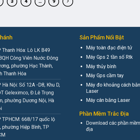
3
4
…
9
Nhánh
Sản Phẩm Nổi Bật
Máy toàn đạc điện tử
 Thanh Hóa: Lô LK B49
Máy Gps 2 tần số Rtk
QH Công Viên Nước Đông
ơng, phường Hạc Thành,
Máy thủy bình
nh Thanh Hóa
Máy Gps cầm tay
Máy đo khoảng cách bằn
 Hà Nội: Số 12A -D8, Khu D,
Laser
T Geleximco, Đ.Lê Trọng
Máy cân bằng Laser
n, phường Dương Nội, Hà
i
Phần Mềm Trắc Địa
 TPHCM: 668/17 quốc lộ
Download các phần mềm
, phường Hiệp Bình, TP
địa
CM