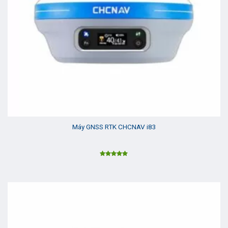
Máy GNSS RTK CHCNAV i83
Được xếp
hạng
5.00
5 sao