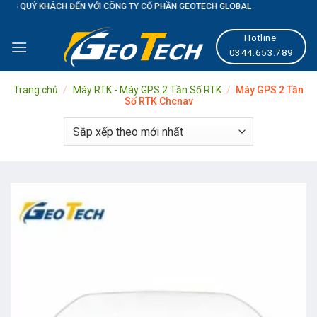
ỚI CÔNG TY CỔ PHẦN GEOTECH GLOBAL
Skip
to
Hotline:
content
0344.653.789
Trang chủ
/
Máy RTK - Máy GPS 2 Tần Số RTK
/
Máy GPS 2 Tần
Số RTK Chcnav