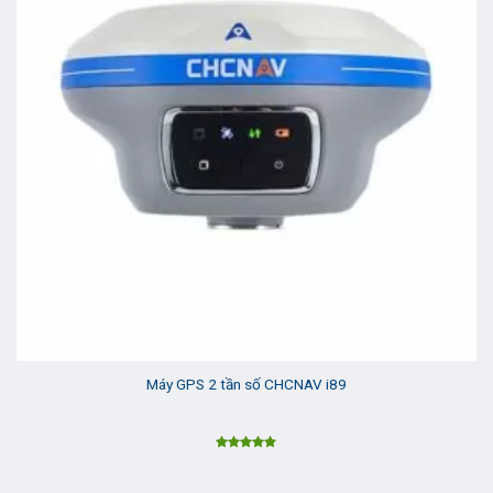
Máy GPS 2 tần số CHCNAV i89
Được xếp
hạng
5.00
5 sao