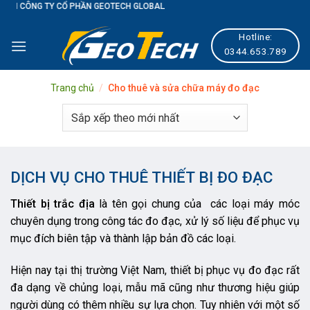
AL
Skip
to
Hotline:
content
0344.653.789
Trang chủ
/
Cho thuê và sửa chữa máy đo đạc
DỊCH VỤ CHO THUÊ THIẾT BỊ ĐO ĐẠC
Thiết bị trắc địa
là tên gọi chung của các loại máy móc
chuyên dụng trong công tác đo đạc, xử lý số liệu để phục vụ
mục đích biên tập và thành lập bản đồ các loại.
Hiện nay tại thị trường Việt Nam, thiết bị phục vụ đo đạc rất
đa dạng về chủng loại, mẫu mã cũng như thương hiệu giúp
người dùng có thêm nhiều sự lựa chọn. Tuy nhiên với một số