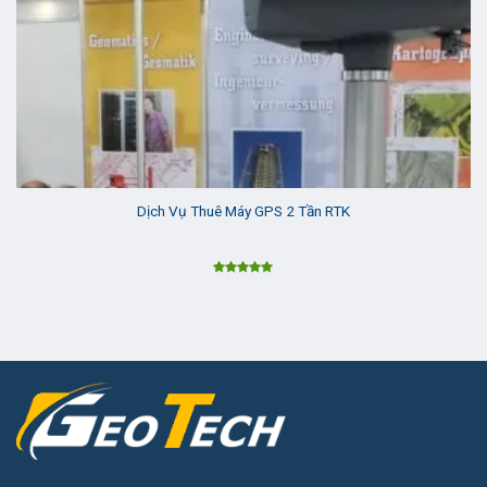
Dịch Vụ Thuê Máy GPS 2 Tần RTK
Được xếp
hạng
5.00
5 sao