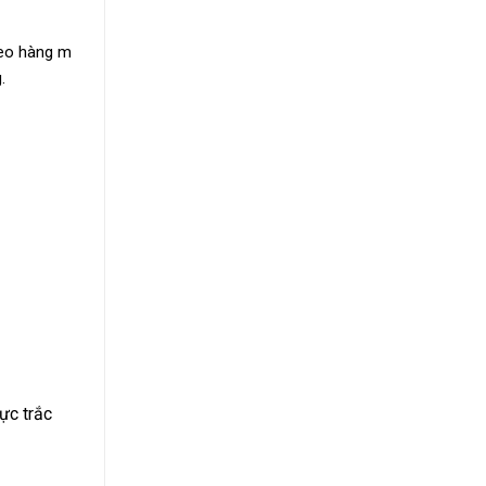
heo hàng m
.
ực trắc