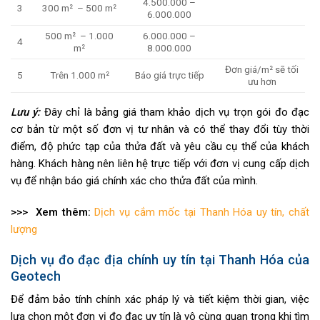
4.500.000 –
3
300 m² – 500 m²
6.000.000
500 m² – 1.000
6.000.000 –
4
m²
8.000.000
Đơn giá/m² sẽ tối
5
Trên 1.000 m²
Báo giá trực tiếp
ưu hơn
Lưu ý:
Đây chỉ là bảng giá tham khảo dịch vụ trọn gói đo đạc
cơ bản từ một số đơn vị tư nhân và có thể thay đổi tùy thời
điểm, độ phức tạp của thửa đất và yêu cầu cụ thể của khách
hàng. Khách hàng nên liên hệ trực tiếp với đơn vị cung cấp dịch
vụ để nhận báo giá chính xác cho thửa đất của mình.
>>> Xem thêm:
Dịch vụ cắm mốc tại Thanh Hóa uy tín, chất
lượng
Dịch vụ đo đạc địa chính uy tín tại Thanh Hóa của
Geotech
Để đảm bảo tính chính xác pháp lý và tiết kiệm thời gian, việc
lựa chọn một đơn vị đo đạc uy tín là vô cùng quan trọng khi tìm