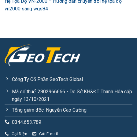
Hệ Tọa Độ VN-2000 – Hướng dẫn chuyển đổi hệ tọa độ
vn2000 sang wgs84
Công Ty Cổ Phần GeoTech Global
Mã số thuế: 2802966666 - Do Sở KH&ĐT Thanh Hóa cấp
ngày 13/10/2021
Tổng giám đốc: Nguyễn Cao Cường
0344.653.789
Gọi Điện
Gửi E-mail