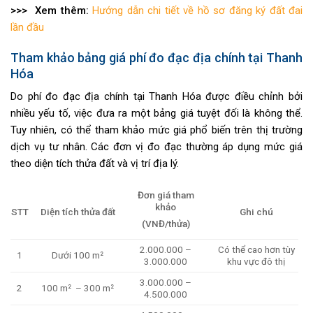
>>> Xem thêm:
Hướng dẫn chi tiết về hồ sơ đăng ký đất đai
lần đầu
Tham khảo bảng giá phí đo đạc địa chính tại Thanh
Hóa
Do phí đo đạc địa chính tại Thanh Hóa được điều chỉnh bởi
nhiều yếu tố, việc đưa ra một bảng giá tuyệt đối là không thể.
Tuy nhiên, có thể tham khảo mức giá phổ biến trên thị trường
dịch vụ tư nhân. Các đơn vị đo đạc thường áp dụng mức giá
theo diện tích thửa đất và vị trí địa lý.
Đơn giá tham
khảo
STT
Diện tích thửa đất
Ghi chú
(VNĐ/thửa)
2.000.000 –
Có thể cao hơn tùy
1
Dưới 100 m²
3.000.000
khu vực đô thị
3.000.000 –
2
100 m² – 300 m²
4.500.000