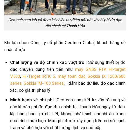
Geotech cam kết và đem lại nhiều ưu điểm nổi bật về chi phí đo đạc
địa chính tại Thanh Hóa
Khi lựa chọn Công ty cổ phần Geotech Global, khách hàng sẽ
nhận được:
Chất lượng và độ chính xác vượt trội:
Sử dụng thiết bị đo
đạc chuyên dụng tiên tiến như
máy GNSS RTK Hi-target
V500
,
Hi-Target iRTK 5
,
máy toàn đạc Sokkia IX 1200/600
series
,
Sokkia IM-100 Series
,… đảm bảo dữ liệu đo đạc chính
xác, có giá trị pháp lý
Minh bạch về chi phí:
Geotech cam kết tư vấn rõ ràng về
các khoản phí đo đạc địa chính tại Thanh Hóa ngay từ đầu,
lập bảng báo giá chi tiết, không phát sinh chi phí ẩn trong
quá trình thực hiện. Mức phí được xây dựng trên cơ sở cạnh
tranh và phù hợp với chất lượng dịch vụ cao cấp.