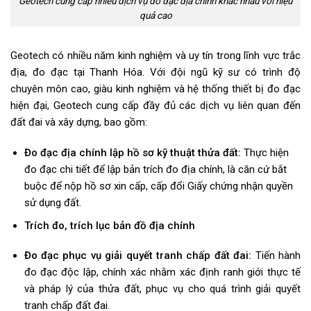
Geotech cung cấp nhiều dịch vụ đo đạc địa chính khác nhau với hiệu
quả cao
Geotech có nhiều năm kinh nghiệm và uy tín trong lĩnh vực trắc
địa, đo đạc tại Thanh Hóa. Với đội ngũ kỹ sư có trình độ
chuyên môn cao, giàu kinh nghiệm và hệ thống thiết bị đo đạc
hiện đại, Geotech cung cấp đầy đủ các dịch vụ liên quan đến
đất đai và xây dựng, bao gồm:
Đo đạc địa chính lập hồ sơ kỹ thuật thửa đất:
Thực hiện
đo đạc chi tiết để lập bản trích đo địa chính, là căn cứ bắt
buộc để nộp hồ sơ xin cấp, cấp đổi Giấy chứng nhận quyền
sử dụng đất.
Trích đo, trích lục bản đồ địa chính
Đo đạc phục vụ giải quyết tranh chấp đất đai:
Tiến hành
đo đạc độc lập, chính xác nhằm xác định ranh giới thực tế
và pháp lý của thửa đất, phục vụ cho quá trình giải quyết
tranh chấp đất đai.