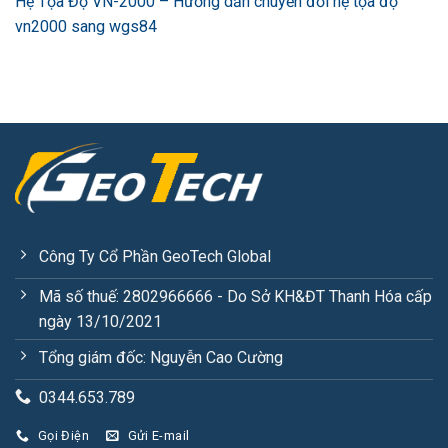
Hệ Tọa Độ VN-2000 – Hướng dẫn chuyển đổi hệ tọa độ
vn2000 sang wgs84
Công Ty Cổ Phần GeoTech Global
Mã số thuế: 2802966666 - Do Sở KH&ĐT Thanh Hóa cấp
ngày 13/10/2021
Tổng giám đốc: Nguyễn Cao Cường
0344.653.789
Gọi Điện
Gửi E-mail