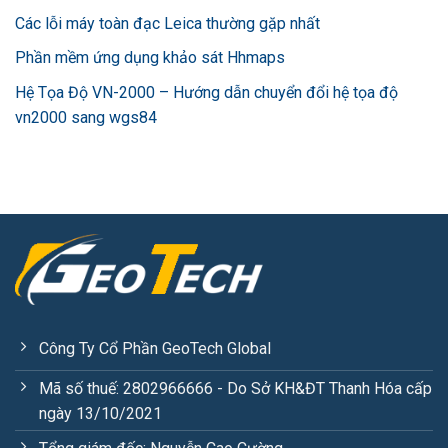
Các lỗi máy toàn đạc Leica thường gặp nhất
Phần mềm ứng dụng khảo sát Hhmaps
Hệ Tọa Độ VN-2000 – Hướng dẫn chuyển đổi hệ tọa độ
vn2000 sang wgs84
Công Ty Cổ Phần GeoTech Global
Mã số thuế: 2802966666 - Do Sở KH&ĐT Thanh Hóa cấp
ngày 13/10/2021