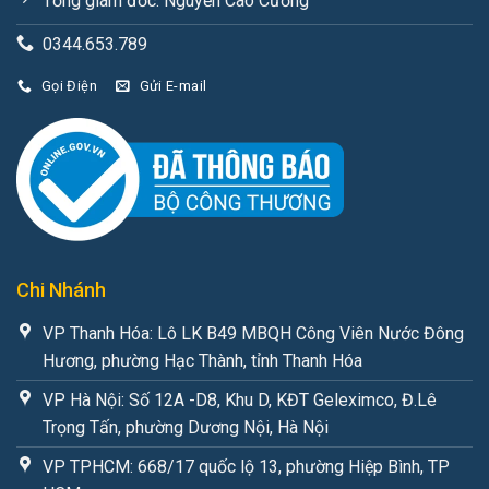
Tổng giám đốc: Nguyễn Cao Cường
0344.653.789
Gọi Điện
Gửi E-mail
Chi Nhánh
VP Thanh Hóa: Lô LK B49 MBQH Công Viên Nước Đông
Hương, phường Hạc Thành, tỉnh Thanh Hóa
VP Hà Nội: Số 12A -D8, Khu D, KĐT Geleximco, Đ.Lê
Trọng Tấn, phường Dương Nội, Hà Nội
VP TPHCM: 668/17 quốc lộ 13, phường Hiệp Bình, TP