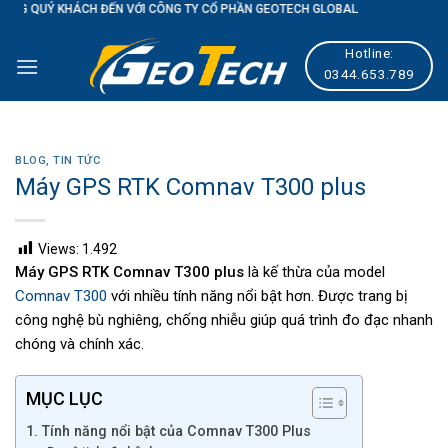
CH ĐẾN VỚI CÔNG TY CỔ PHẦN GEOTECH GLOBAL
Skip
to
Hotline:
content
0344.653.789
BLOG
,
TIN TỨC
Máy GPS RTK Comnav T300 plus
Views:
1.492
Máy GPS RTK Comnav T300 plus
là kế thừa của model
Comnav T300
với nhiều tính năng nổi bật hơn. Được trang bị
công nghệ bù nghiêng, chống nhiễu giúp quá trình đo đạc nhanh
chóng và chính xác.
MỤC LỤC
1. Tính năng nổi bật của Comnav T300 Plus