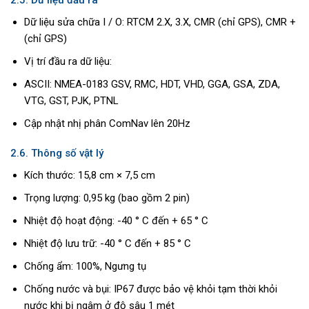
2.5. Dữ liệu đầu ra
Dữ liệu sửa chữa I / O: RTCM 2.X, 3.X, CMR (chỉ GPS), CMR +
(chỉ GPS)
Vị trí đầu ra dữ liệu:
ASCII: NMEA-0183 GSV, RMC, HDT, VHD, GGA, GSA, ZDA,
VTG, GST, PJK, PTNL
Cập nhật nhị phân ComNav lên 20Hz
2.6. Thông số vật lý
Kích thước: 15,8 cm × 7,5 cm
Trọng lượng: 0,95 kg (bao gồm 2 pin)
Nhiệt độ hoạt động: -40 ° C đến + 65 ° C
Nhiệt độ lưu trữ: -40 ° C đến + 85 ° C
Chống ẩm: 100%, Ngưng tụ
Chống nước và bụi: IP67 được bảo vệ khỏi tạm thời khỏi
nước khi bị ngâm ở độ sâu 1 mét