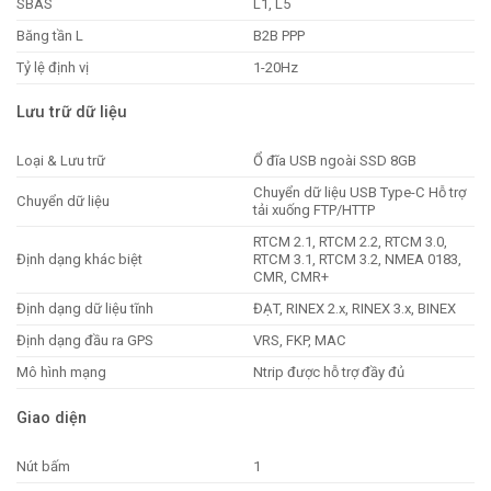
SBAS
L1, L5
Băng tần L
B2B PPP
Tỷ lệ định vị
1-20Hz
Lưu trữ dữ liệu
Loại & Lưu trữ
Ổ đĩa USB ngoài SSD 8GB
Chuyển dữ liệu USB Type-C Hỗ trợ
Chuyển dữ liệu
tải xuống FTP/HTTP
RTCM 2.1, RTCM 2.2, RTCM 3.0,
Định dạng khác biệt
RTCM 3.1, RTCM 3.2, NMEA 0183,
CMR, CMR+
Định dạng dữ liệu tĩnh
ĐẠT, RINEX 2.x, RINEX 3.x, BINEX
Định dạng đầu ra GPS
VRS, FKP, MAC
Mô hình mạng
Ntrip được hỗ trợ đầy đủ
Giao diện
Nút bấm
1