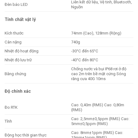
Liên kết dữ liệu, Vệ tinh, Bluetooth,
Đèn báo LED
Nguồn
Tính chất vật lý
Kích thước
74mm (Cao), 128mm (Rộng)
Cân nặng
740g
Nhiệt độ hoạt động
-30°C đến 65°C
Nhiệt độ lưu trữ
-40°C đến 80°C
Chống nước và bụi IP68 rơi ở độ
Bằng chứng
cao 2m trên bề mặt cứng Sóng
răng cưa 40G 10ms
Độ chính xác
Cao: 0,40m (RMS) Cao: 0,80m
Đo RTK
(RMS)
Cao: 2,5mm±0,5ppm (RMS) Cao:
Tĩnh
5mm±0,5ppm (RMS)
Cao: 8mm±1ppm (RMS) Cao:
Động học thời gian thực
15mm±1ppm (RMS)