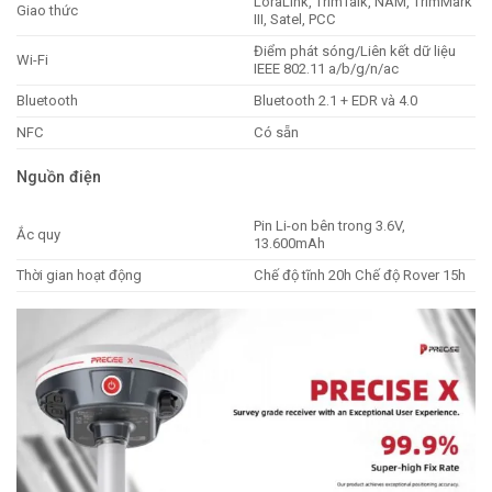
LoraLink, TrimTalk, NAM, TrimMark
Giao thức
III, Satel, PCC
Điểm phát sóng/Liên kết dữ liệu
Wi-Fi
IEEE 802.11 a/b/g/n/ac
Bluetooth
Bluetooth 2.1 + EDR và ​​4.0
NFC
Có sẵn
Nguồn điện
Pin Li-on bên trong 3.6V,
Ắc quy
13.600mAh
Thời gian hoạt động
Chế độ tĩnh 20h Chế độ Rover 15h