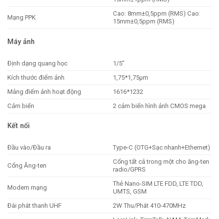
Cao: 8mm±0,5ppm (RMS) Cao:
Mạng PPK
15mm±0,5ppm (RMS)
Máy ảnh
Định dạng quang học
1/5”
Kích thước điểm ảnh
1,75*1,75μm
Mảng điểm ảnh hoạt động
1616*1232
Cảm biến
2 cảm biến hình ảnh CMOS mega
Kết nối
Đầu vào/Đầu ra
Type-C (OTG+Sạc nhanh+Ethernet)
Cổng tất cả trong một cho ăng-ten
Cổng Ăng-ten
radio/GPRS
Thẻ Nano-SIM LTE FDD, LTE TDD,
Modem mạng
UMTS, GSM
Đài phát thanh UHF
2W Thu/Phát 410-470MHz