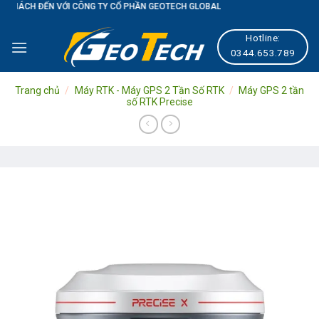
ỚI CÔNG TY CỔ PHẦN GEOTECH GLOBAL
Skip
to
Hotline:
content
0344.653.789
Trang chủ
/
Máy RTK - Máy GPS 2 Tần Số RTK
/
Máy GPS 2 tần
số RTK Precise