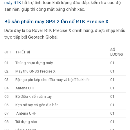
máy RTK
hỗ trợ tính toán khối lượng đào đắp, kiểm tra cao độ
san nền, giúp thi công mặt bằng chính xác.
Bộ sản phẩm máy GPS 2 tần số RTK Precise X
Dưới đây là bộ Rover RTK Precise X chính hãng, được nhập khẩu
trực tiếp bởi Geotech Global.
SỐ
STT
THIẾT BỊ
LƯỢNG
01
Thùng nhựa đựng máy
01
02
Máy thu GNSS Precise X
01
03
Bộ nạp pin kép cho đầu máy và bộ điều khiển
01
04
Antena UHF
01
05
Bộ điều khiển cầm tay
01
06
Kẹp sổ tay có gắn địa bàn
01
07
Antena UHF
01
08
Túi đựng sào
01