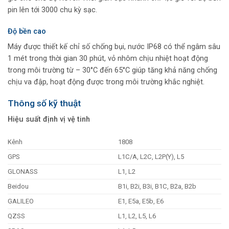
pin lên tới 3000 chu kỳ sạc.
Độ bền cao
Máy được thiết kế chỉ số chống bụi, nước IP68 có thể ngâm sâu
1 mét trong thời gian 30 phút, vỏ nhôm chịu nhiệt hoạt động
trong môi trường từ – 30°C đến 65°C giúp tăng khả năng chống
chịu va đập, hoạt động được trong môi trường khắc nghiệt.
Thông số kỹ thuật
Hiệu suất định vị vệ tinh
Kênh
1808
GPS
L1C/A, L2C, L2P(Y), L5
GLONASS
L1, L2
Beidou
B1i, B2i, B3i, B1C, B2a, B2b
GALILEO
E1, E5a, E5b, E6
QZSS
L1, L2, L5, L6