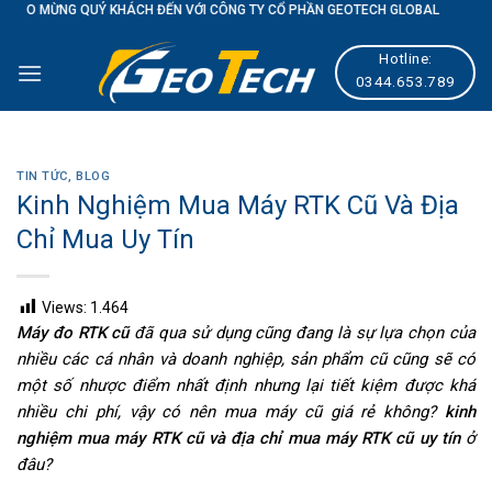
Ý KHÁCH ĐẾN VỚI CÔNG TY CỔ PHẦN GEOTECH GLOBAL
Skip
to
Hotline:
content
0344.653.789
TIN TỨC
,
BLOG
Kinh Nghiệm Mua Máy RTK Cũ Và Địa
Chỉ Mua Uy Tín
Views:
1.464
Máy đo RTK cũ
đã qua sử dụng cũng đang là sự lựa chọn của
nhiều các cá nhân và doanh nghiệp, sản phẩm cũ cũng sẽ có
một số nhược điểm nhất định nhưng lại tiết kiệm được khá
nhiều chi phí, vậy có nên mua máy cũ giá rẻ không?
kinh
nghiệm mua máy RTK cũ và địa chỉ mua máy RTK cũ uy tín
ở
đâu?