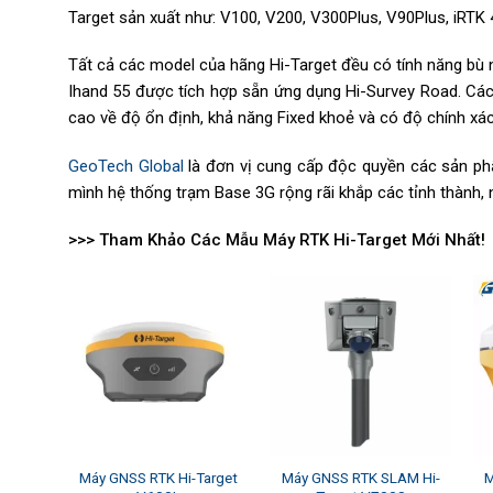
Target sản xuất như: V100, V200, V300Plus, V90Plus, iRTK 4
Tất cả các model của hãng Hi-Target đều có tính năng bù n
Ihand 55 được tích hợp sẵn ứng dụng Hi-Survey Road. Các
cao về độ ổn định, khả năng Fixed khoẻ và có độ chính xác
GeoTech Global
là đơn vị cung cấp độc quyền các sản phẩ
mình hệ thống trạm Base 3G rộng rãi khắp các tỉnh thành,
>>> Tham Khảo Các Mẫu Máy RTK Hi-Target Mới Nhất!
ố RTK
Máy GNSS RTK Hi-Target
Máy GNSS RTK SLAM Hi-
M