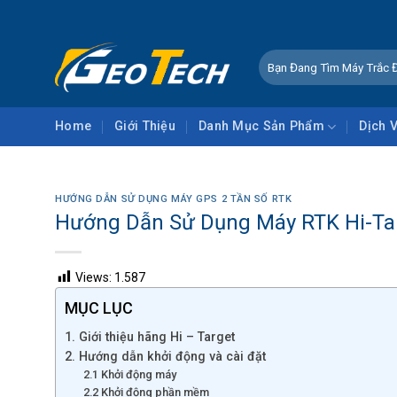
Skip
CHÀO MỪNG QUÝ KHÁCH ĐẾN VỚI CÔNG TY CỔ 
to
content
Tìm
kiếm:
Home
Giới Thiệu
Danh Mục Sản Phẩm
Dịch 
HƯỚNG DẪN SỬ DỤNG MÁY GPS 2 TẦN SỐ RTK
Hướng Dẫn Sử Dụng Máy RTK Hi-Ta
Views:
1.587
MỤC LỤC
1. Giới thiệu hãng Hi – Target
2. Hướng dẫn khởi động và cài đặt
2.1 Khởi động máy
2.2 Khởi động phần mềm