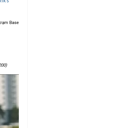
iRTK 5
trạm Base
200)