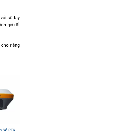
với sổ tay
nh giá rất
 cho riêng
n Số RTK