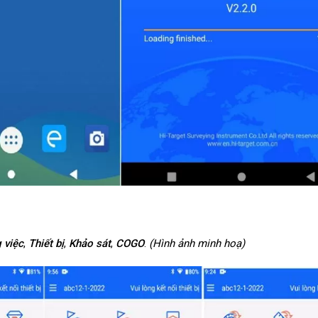
g
v
iệc
,
Thiết
b
ị
,
Khảo
s
át
,
COGO
.
(Hình ảnh minh hoạ)