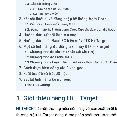
2.3. Cài đặt công việc
2.3.1 Tạo hệ toạ độ VN-2000
2.3.2. Tạo công việc
3. Kết nối thiết bị và đăng nhập hệ thống trạm Cors
3.1 Kết nối sổ tay với đầu máy GPS
3.2. Đăng nhập hệ thống trạm Cors Cục đo đạc bản đồ hoặc
4. Hướng dẫn kết nối Radio trong
5. Hướng dẫn phát Base 3G trên máy RTK Hi-Target
6. Một số tính năng đo động trên máy RTK Hi-Target
6.1 Chương trình đo chi tiết (Khảo Sát Chi Tiết)
6.2 Chương trình đo Stake CAD
6.3 Chương trình chuyển điểm thiết kế ra thực địa (Bố Trí Điể
7. Cách thực hiện công tác Fixed gốc
8. Xuất toạ độ và trút dữ liệu
9. Bật tắt tính năng bù nghiêng
Trịnh Huy Cường
1. Giới thiệu hãng Hi – Target
HI-TARGET
là một thương hiệu nổi tiếng về sản xuất thiết 
thương hiệu Hi-Target đang được phân phối trên toàn thế 