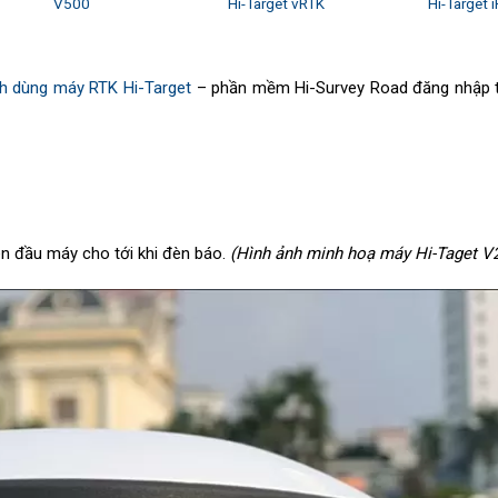
V500
Hi-Target vRTK
Hi-Target 
h dùng máy RTK Hi-Target
– phần mềm Hi-Survey Road đăng nhập 
n đầu máy cho tới khi đèn báo.
(Hình ảnh minh hoạ máy Hi-Taget V