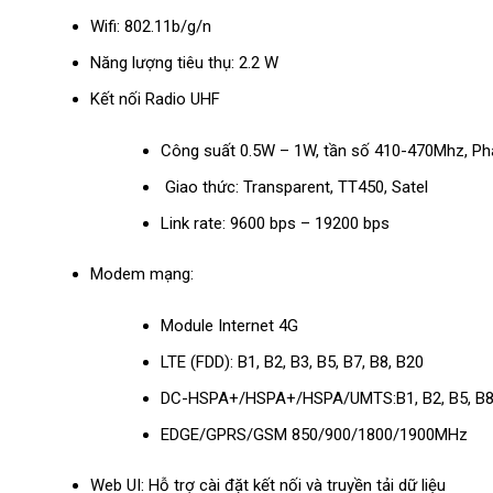
Wifi: 802.11b/g/n
Năng lượng tiêu thụ: 2.2 W
Kết nối Radio UHF
Công suất 0.5W – 1W, tần số 410-470Mhz, Phạ
Giao thức: Transparent, TT450, Satel
Link rate: 9600 bps – 19200 bps
Modem mạng:
Module Internet 4G
LTE (FDD): B1, B2, B3, B5, B7, B8, B20
DC-HSPA+/HSPA+/HSPA/UMTS:B1, B2, B5, B
EDGE/GPRS/GSM 850/900/1800/1900MHz
Web UI: Hỗ trợ cài đặt kết nối và truyền tải dữ liệu