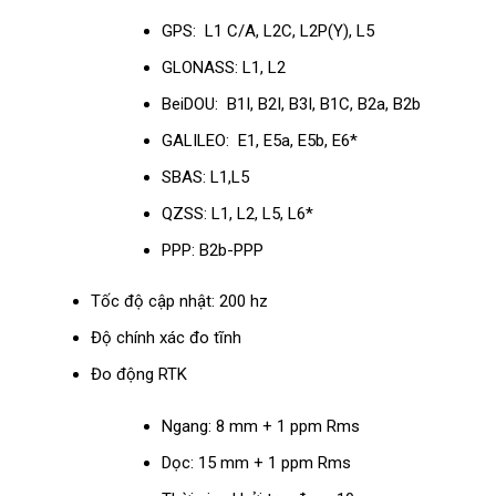
GPS: L1 C/A, L2C, L2P(Y), L5
GLONASS: L1, L2
BeiDOU: B1I, B2I, B3I, B1C, B2a, B2b
GALILEO: E1, E5a, E5b, E6*
SBAS: L1,L5
QZSS: L1, L2, L5, L6*
PPP: B2b-PPP
Tốc độ cập nhật: 200 hz
Độ chính xác đo tĩnh
Đo động RTK
Ngang: 8 mm + 1 ppm Rms
Dọc: 15 mm + 1 ppm Rms