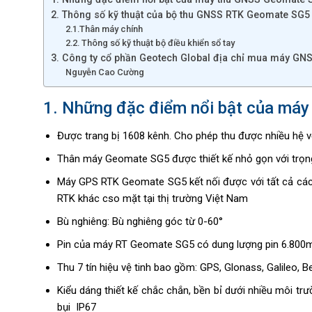
2. Thông số kỹ thuật của bộ thu GNSS RTK Geomate SG5
2.1.Thân máy chính
2.2. Thông số kỹ thuật bộ điều khiển sổ tay
3. Công ty cổ phần Geotech Global địa chỉ mua máy GNSS
Nguyễn Cao Cường
1. Những đặc điểm nổi bật của má
Được trang bị 1608 kênh. Cho phép thu được nhiều hệ 
Thân máy Geomate SG5 được thiết kế nhỏ gọn với trọng
Máy GPS RTK Geomate SG5 kết nối được với tất cả các 
RTK khác cso mặt tại thị trường Việt Nam
Bù nghiêng: Bù nghiêng góc từ 0-60°
Pin của máy RT Geomate SG5 có dung lượng pin 6.800mAh,
Thu 7 tín hiệu vệ tinh bao gồm: GPS, Glonass, Galileo, Be
Kiểu dáng thiết kế chắc chắn, bền bỉ dưới nhiều môi tr
bụi IP67