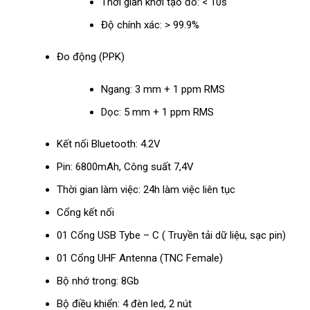
Thời gian khởi tạo đo: < 10s
Độ chính xác: > 99.9%
Đo động (PPK)
Ngang: 3 mm + 1 ppm RMS
Dọc: 5 mm + 1 ppm RMS
Kết nối Bluetooth: 4.2V
Pin: 6800mAh, Công suất 7,4V
Thời gian làm việc: 24h làm việc liên tục
Cổng kết nối
01 Cổng USB Tybe – C ( Truyền tải dữ liệu, sạc pin)
01 Cổng UHF Antenna (TNC Female)
Bộ nhớ trong: 8Gb
Bộ điều khiển: 4 đèn led, 2 nút