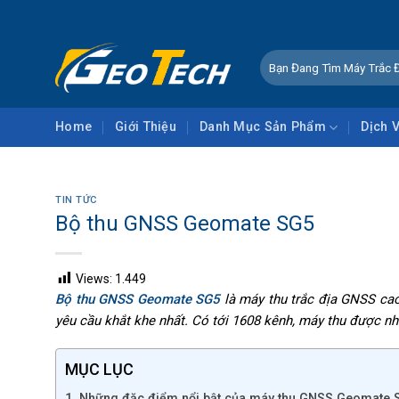
Skip
CHÀO 
to
content
Tìm
kiếm:
Home
Giới Thiệu
Danh Mục Sản Phẩm
Dịch 
TIN TỨC
Bộ thu GNSS Geomate SG5
Views:
1.449
Bộ thu GNSS Geomate SG5
là máy thu trắc địa GNSS cao
yêu cầu khắt khe nhất. Có tới 1608 kênh, máy thu được n
MỤC LỤC
1. Những đặc điểm nổi bật của máy thu GNSS Geomate 