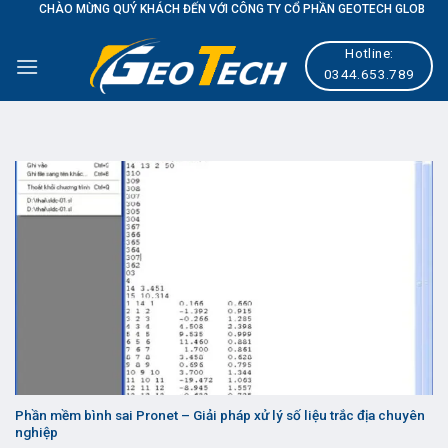
ỪNG QUÝ KHÁCH ĐẾN VỚI CÔNG TY CỔ PHẦN GEOTECH GLOBAL
Skip
to
Hotline:
content
0344.653.789
Phần mềm bình sai Pronet – Giải pháp xử lý số liệu trắc địa chuyên
nghiệp