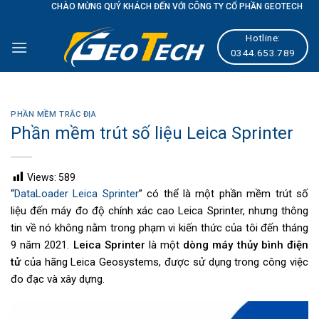
Skip
CHÀO MỪNG QUÝ KHÁCH ĐẾN VỚI CÔNG TY CỔ PHẦN GEOTECH GLOBAL
to
Hotline:
content
0344.653.789
PHẦN MỀM TRẮC ĐỊA
Phần mềm trút số liệu Leica Sprinter
Views:
589
“
DataLoader Leica Sprinter
” có thể là một phần mềm trút số
liệu đến máy đo độ chính xác cao Leica Sprinter, nhưng thông
tin về nó không nằm trong phạm vi kiến thức của tôi đến tháng
9 năm 2021.
Leica Sprinter
là một
dòng máy thủy bình điện
tử
của hãng Leica Geosystems, được sử dụng trong công việc
đo đạc và xây dựng.