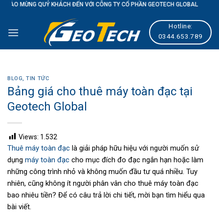
 KHÁCH ĐẾN VỚI CÔNG TY CỔ PHẦN GEOTECH GLOBAL
Skip
to
Hotline:
content
0344.653.789
BLOG
,
TIN TỨC
Bảng giá cho thuê máy toàn đạc tại
Geotech Global
Views:
1.532
Thuê máy toàn đạc
là giải pháp hữu hiệu với người muốn sử
dụng
máy toàn đạc
cho mục đích đo đạc ngắn hạn hoặc làm
những công trình nhỏ và không muốn đầu tư quá nhiều. Tuy
nhiên, cũng không ít người phân vân cho thuê máy toàn đạc
bao nhiêu tiền? Để có câu trả lời chi tiết, mời bạn tìm hiểu qua
bài viết.