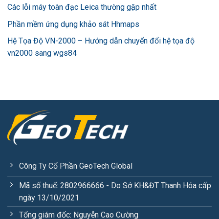
Các lỗi máy toàn đạc Leica thường gặp nhất
Phần mềm ứng dụng khảo sát Hhmaps
Hệ Tọa Độ VN-2000 – Hướng dẫn chuyển đổi hệ tọa độ
vn2000 sang wgs84
Công Ty Cổ Phần GeoTech Global
Mã số thuế: 2802966666 - Do Sở KH&ĐT Thanh Hóa cấp
ngày 13/10/2021
Tổng giám đốc: Nguyễn Cao Cường