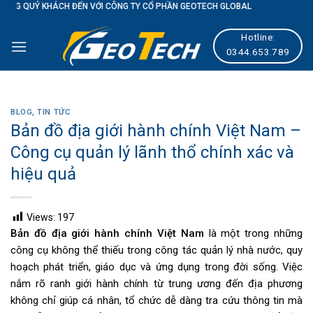
ĐẾN VỚI CÔNG TY CỔ PHẦN GEOTECH GLOBAL
Skip
to
Hotline:
content
0344.653.789
BLOG
,
TIN TỨC
Bản đồ địa giới hành chính Việt Nam –
Công cụ quản lý lãnh thổ chính xác và
hiệu quả
Views:
197
Bản đồ địa giới hành chính Việt Nam
là một trong những
công cụ không thể thiếu trong công tác quản lý nhà nước, quy
hoạch phát triển, giáo dục và ứng dụng trong đời sống. Việc
nắm rõ ranh giới hành chính từ trung ương đến địa phương
không chỉ giúp cá nhân, tổ chức dễ dàng tra cứu thông tin mà