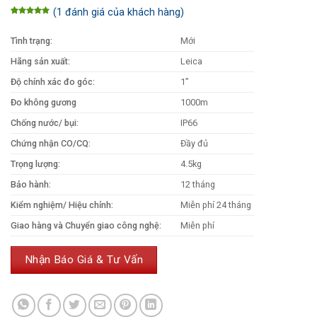
(
1
đánh giá của khách hàng)
5.00
1
trên
5 dựa trên
đánh giá
Tình trạng:
Mới
Hãng sản xuất:
Leica
Độ chính xác đo góc:
1”
Đo không gương
1000m
Chống nước/ bụi:
IP66
Chứng nhận CO/CQ:
Đầy đủ
Trọng lượng:
4.5kg
Bảo hành:
12 tháng
Kiểm nghiệm/ Hiệu chỉnh:
Miễn phí 24 tháng
Giao hàng và Chuyển giao công nghệ:
Miễn phí
Nhận Báo Giá & Tư Vấn