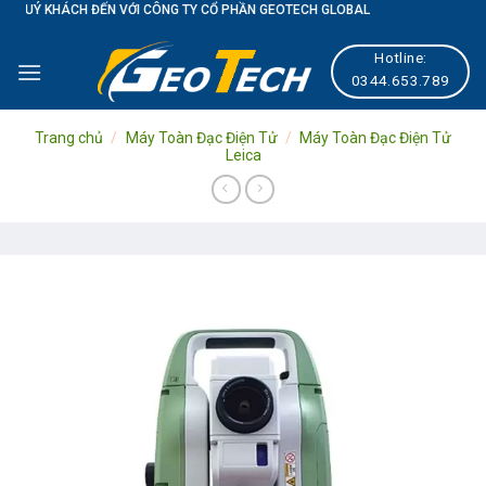
CH ĐẾN VỚI CÔNG TY CỔ PHẦN GEOTECH GLOBAL
Skip
to
Hotline:
content
0344.653.789
Trang chủ
/
Máy Toàn Đạc Điện Tử
/
Máy Toàn Đạc Điện Tử
Leica