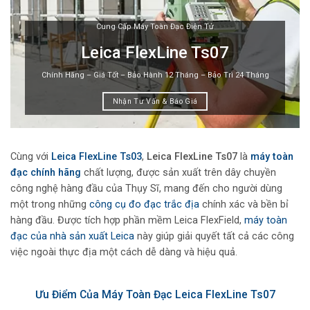
Cung Cấp Máy Toàn Đạc Điện Tử
Leica FlexLine Ts07
Chính Hãng – Giá Tốt – Bảo Hành 12 Tháng – Bảo Trì 24 Tháng
Nhận Tư Vấn & Báo Giá
Cùng với
Leica FlexLine Ts03
,
Leica FlexLine Ts07
là
máy toàn
đạc chính hãng
chất lượng, được sản xuất trên dây chuyền
công nghệ hàng đầu của Thụy Sĩ, mang đến cho người dùng
một trong những
công cụ đo đạc trắc địa
chính xác và bền bỉ
hàng đầu. Được tích hợp phần mềm Leica FlexField,
máy toàn
đạc của nhà sản xuất Leica
này giúp giải quyết tất cả các công
việc ngoài thực địa một cách dễ dàng và hiệu quả.
Ưu Điểm Của Máy Toàn Đạc Leica FlexLine Ts07