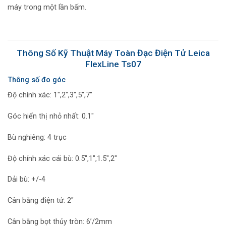
máy trong một lần bấm.
Thông Số Kỹ Thuật Máy Toàn Đạc Điện Tử Leica
FlexLine Ts07
Thông số đo góc
Độ chính xác: 1″,2″,3″,5″,7″
Góc hiển thị nhỏ nhất: 0.1″
Bù nghiêng: 4 trục
Độ chính xác cái bù: 0.5″,1″,1.5″,2″
Dải bù: +/-4
Cân bằng điện tử: 2″
Cân bằng bọt thủy tròn: 6’/2mm