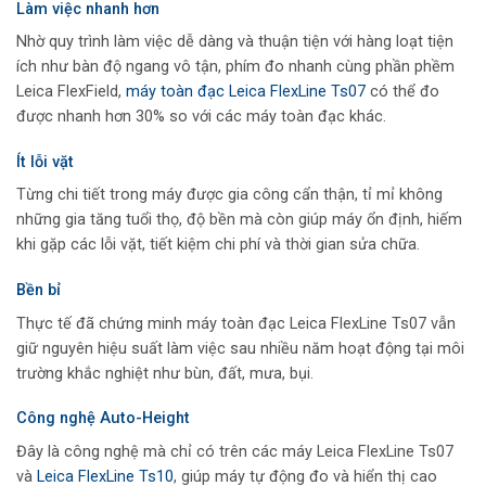
Làm việc nhanh hơn
Nhờ quy trình làm việc dễ dàng và thuận tiện với hàng loạt tiện
ích như bàn độ ngang vô tận, phím đo nhanh cùng phần phềm
Leica FlexField,
máy toàn đạc Leica FlexLine Ts07
có thể đo
được nhanh hơn 30% so với các máy toàn đạc khác.
Ít lỗi vặt
Từng chi tiết trong máy được gia công cẩn thận, tỉ mỉ không
những gia tăng tuổi thọ, độ bền mà còn giúp máy ổn định, hiếm
khi gặp các lỗi vặt, tiết kiệm chi phí và thời gian sửa chữa.
Bền bỉ
Thực tế đã chứng minh máy toàn đạc Leica FlexLine Ts07 vẫn
giữ nguyên hiệu suất làm việc sau nhiều năm hoạt động tại môi
trường khắc nghiệt như bùn, đất, mưa, bụi.
Công nghệ Auto-Height
Đây là công nghệ mà chỉ có trên các máy Leica FlexLine Ts07
và
Leica FlexLine Ts10
, giúp máy tự động đo và hiển thị cao