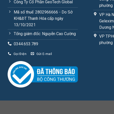
Công Ty Cổ Phần GeoTech Global
phường 
Mã số thuế: 2802966666 - Do Sở
VP Hà N
KH&ĐT Thanh Hóa cấp ngày
Gelexim
13/10/2021
Dương N
Tổng giám đốc: Nguyễn Cao Cường
VP TPHC
phường 
0344.653.789
Gọi Điện
Gửi E-mail