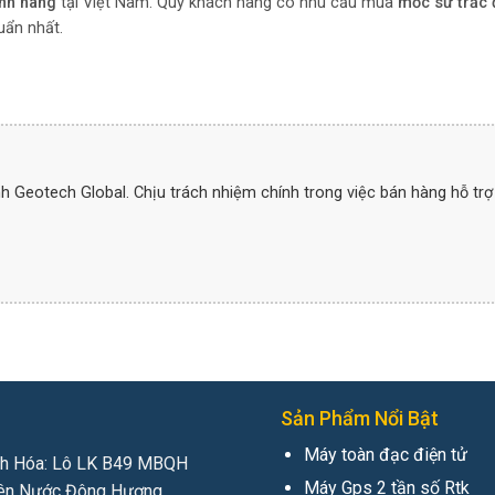
ính hãng
tại Việt Nam. Quý khách hàng có nhu cầu mua
mốc sứ trắc 
uẩn nhất.
Geotech Global. Chịu trách nhiệm chính trong việc bán hàng hỗ trợ
Sản Phẩm Nổi Bật
Máy toàn đạc điện tử
h Hóa: Lô LK B49 MBQH
Máy Gps 2 tần số Rtk
ên Nước Đông Hương,