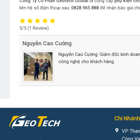
Công Ty Cổ Phần Geotech Global
là cung cấp
phụ kiện ch
liên hệ số điện thoại sau:
0828.965.888
để nhận báo giá ch
5/5
(1 Review)
Nguyễn Cao Cường
Nguyễn Cao Cường: Giám đốc kinh doanh 
công nghệ cho khách hàng.
Chi Nhánh
VP Than
Công Vi