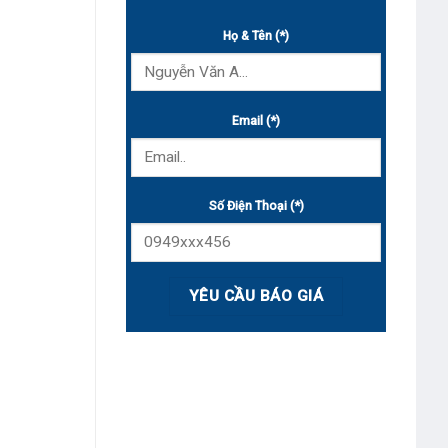
Họ & Tên (*)
Email (*)
Số Điện Thoại (*)