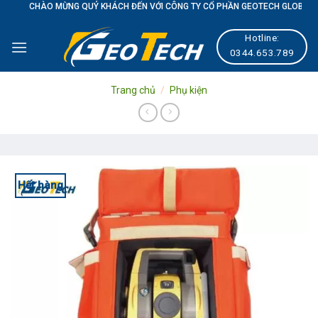
HÀO MỪNG QUÝ KHÁCH ĐẾN VỚI CÔNG TY CỔ PHẦN GEOTECH GLOBAL
Skip
to
Hotline:
content
0344.653.789
Trang chủ
/
Phụ kiện
Hết hàng