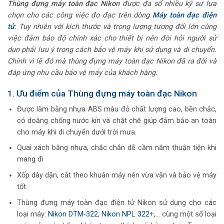
Thùng đựng máy toàn đạc Nikon
được đa số nhiều kỹ sư lựa
chọn cho các công việc đo đạc trên dòng
Máy toàn đạc điện
tử
. Tuy nhiên với kích thước và trọng lượng tương đối lớn cùng
việc đảm bảo độ chính xác cho thiết bị nên đòi hỏi người sử
dụn phải lưu ý trong cách bảo vệ máy khi sử dụng và di chuyển.
Chính vì lẽ đó mà thùng đựng máy toàn đạc Nikon đã ra đời và
đáp ứng nhu cầu bảo vệ máy của khách hàng.
1. Ưu điểm của Thùng đựng máy toàn đạc Nikon
Được làm bằng nhựa ABS màu đỏ chất lượng cao, bền chắc,
có doăng chống nước kín và chặt chẽ giúp đảm bảo an toàn
cho máy khi di chuyển dưới trời mưa.
Quai xách bằng nhựa, chắc chắn dễ cầm nắm thuận tiện khi
mang đi
Xốp dày dặn, cắt theo khuân máy nên vừa vặn và bảo vệ máy
tốt.
Thùng đựng máy toàn đạc điện tử Nikon sử dụng cho các
loại máy:
Nikon DTM-322
,
Nikon NPL 322
+,… cùng một số loại