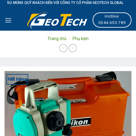
MỪNG QUÝ KHÁCH ĐẾN VỚI CÔNG TY CỔ PHẦN GEOTECH GLOBAL
Skip
to
Hotline:
content
0344.653.789
Trang chủ
/
Phụ kiện
Hết hàng