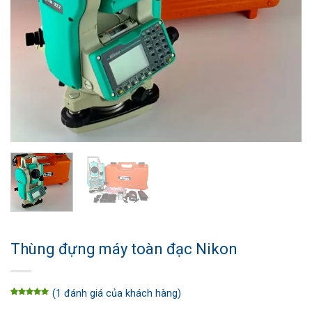
Thùng đựng máy toàn đạc Nikon
(
1
đánh giá của khách hàng)
5.00
1
trên
5 dựa trên