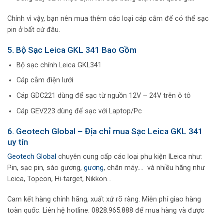
Chính vì vậy, bạn nên mua thêm các loại cáp cắm để có thể sạc
pin ở bất cứ đâu.
5. Bộ Sạc Leica GKL 341 Bao Gồm
Bộ sạc chính Leica GKL341
Cáp cắm điện lưới
Cáp GDC221 dùng để sạc từ nguồn 12V – 24V trên ô tô
Cáp GEV223 dùng để sạc với Laptop/Pc
6. Geotech Global – Địa chỉ mua Sạc Leica GKL 341
uy tín
Geotech Global
chuyên cung cấp các loại phụ kiện lLeica như:
Pin, sạc pin, sào gương,
gương
, chân máy…. và nhiều hãng như
Leica, Topcon, Hi-target, Nikkon…
Cam kết hàng chính hãng, xuất xứ rõ ràng. Miễn phí giao hàng
toàn quốc. Liên hệ hotline: 0828.965.888 để mua hàng và được