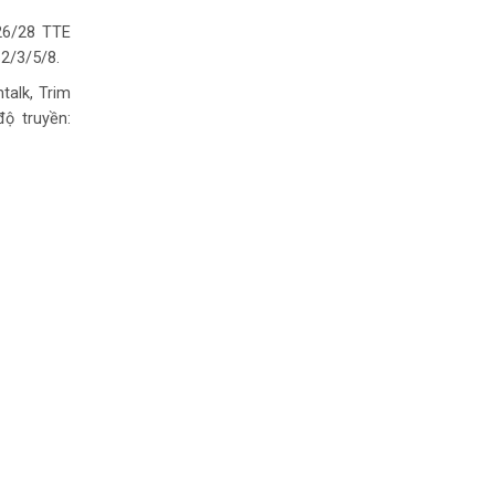
26/28 TTE
2/3/5/8.
talk, Trim
ộ truyền: