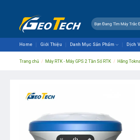
Skip
CHÀO MỪNG
to
content
Tìm
kiếm:
Home
Giới Thiệu
Danh Mục Sản Phẩm
Dịch 
Trang chủ
/
Máy RTK - Máy GPS 2 Tần Số RTK
/
Hãng Tokn