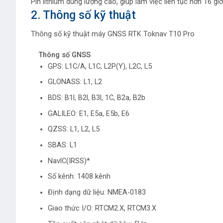
Pin lithium dung lượng cao, giúp làm việc liên tục hơn 16 giờ
2. Thông số kỹ thuật
Thông số kỹ thuật máy GNSS RTK Toknav T10 Pro
Thông số GNSS
GPS: L1C/A, L1C, L2P(Y), L2C, L5
GLONASS: L1, L2
BDS: B1l, B2l, B3l, 1C, B2a, B2b
GALILEO: E1, E5a, E5b, E6
QZSS: L1, L2, L5
SBAS: L1
NavlC(IRSS)*
Số kênh: 1408 kênh
Định dạng dữ liệu: NMEA-0183
Giao thức I/O: RTCM2.X, RTCM3.X