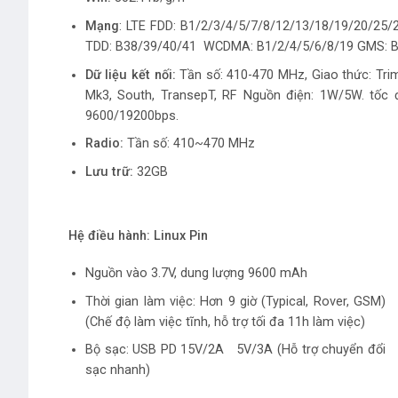
Mạng
: LTE FDD: B1/2/3/4/5/7/8/12/13/18/19/20/25/
TDD: B38/39/40/41 WCDMA: B1/2/4/5/6/8/19 GMS: B
Dữ liệu kết nối:
Tần số: 410-470 MHz, Giao thức: Trim
Mk3, South, TransepT, RF Nguồn điện: 1W/5W. tốc đ
9600/19200bps.
Radio:
Tần số: 410~470 MHz
Lưu trữ:
32GB
Hệ điều hành: Linux
Pin
Nguồn vào 3.7V, dung lượng 9600 mAh
Thời gian làm việc: Hơn 9 giờ (Typical, Rover, GSM)
(Chế độ làm việc tĩnh, hỗ trợ tối đa 11h làm việc)
Bộ sạc: USB PD 15V/2A 5V/3A (Hỗ trợ chuyển đổi
sạc nhanh)