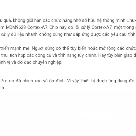
u quả, không giới hạn các chức năng nhờ sở hữu hệ thông minh Linux
m MDM9628 Cortex-A7. Chip này có lõi xử lý Cortex-A7, một trong n
xử lý dữ liệu nhanh chóng cũng như đáp ứng được các yêu cầu tính
 triển mạnh mẽ. Người dùng có thể tùy biến hoặc mở rộng các chứ
thù, tích hợp các công cụ và tính năng tùy chỉnh. Hay tùy biến giao 
ịnh vị và đo đạc chuyên nghiệp.
ro có độ chính xác và ổn định. Vì vậy, thiết bị được ứng dụng đo 
 mỏ…