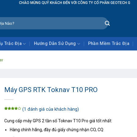
 QUÝ KHÁCH ĐẾN VỚI CÔNG TY CỔ PHẦN GEOTECH GLOBAL
Vụ Trắc Địa
Hướng Dẫn Sử Dụng
Phần Mềm Trắc Địa
av
Máy GPS RTK Toknav T10 PRO
(
1
đánh giá của khách hàng)
4.00
1
trên 5
dựa trên
Cung cấp máy GPS 2 tần số Toknav T10 Pro giá tốt nhất:
đánh giá
Hàng chính hãng, đầy đủ giấy chứng nhận CO, CQ