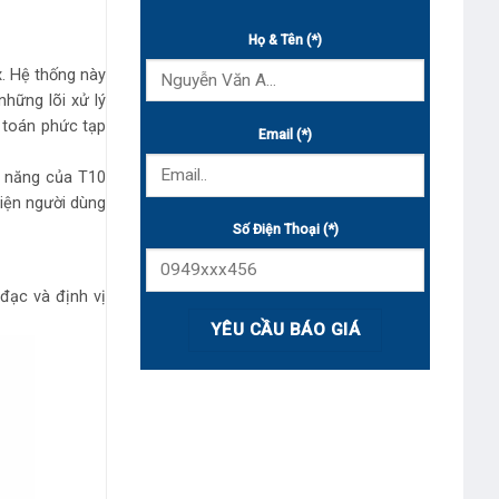
Họ & Tên (*)
. Hệ thống này
hững lõi xử lý
 toán phức tạp
Email (*)
c năng của T10
diện người dùng
Số Điện Thoại (*)
đạc và định vị