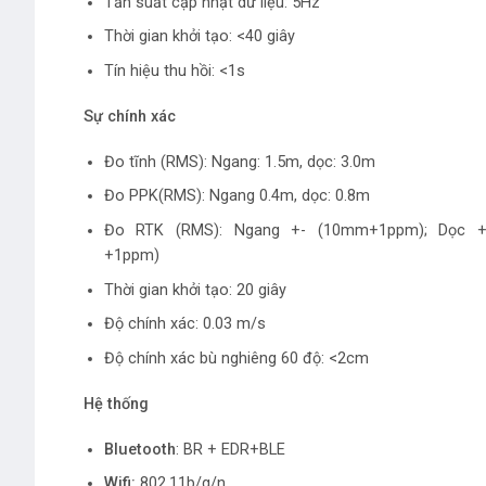
Tần suất cập nhật dữ liệu: 5Hz
Thời gian khởi tạo: <40 giây
Tín hiệu thu hồi: <1s
Sự chính xác
Đo tĩnh (RMS): Ngang: 1.5m, dọc: 3.0m
Đo PPK(RMS): Ngang 0.4m, dọc: 0.8m
Đo RTK (RMS): Ngang +- (10mm+1ppm); Dọc 
+1ppm)
Thời gian khởi tạo: 20 giây
Độ chính xác: 0.03 m/s
Độ chính xác bù nghiêng 60 độ: <2cm
Hệ thống
Bluetooth
: BR + EDR+BLE
Wifi:
802.11b/g/n