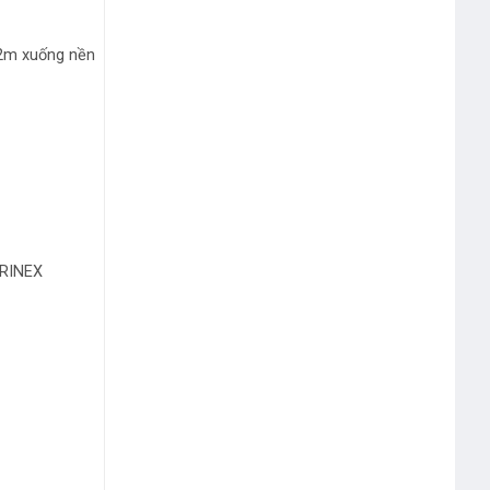
 2m xuống nền
 RINEX