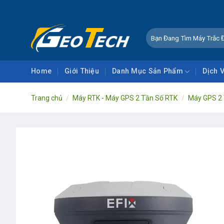
Skip
CHÀO MỪNG Q
to
content
Tìm
kiếm:
Home
Giới Thiệu
Danh Mục Sản Phẩm
Dịch 
Trang chủ
/
Máy RTK - Máy GPS 2 Tần Số RTK
/
Máy GPS 2 