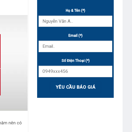
Họ & Tên (*)
Email (*)
Số Điện Thoại (*)
 năm nên có