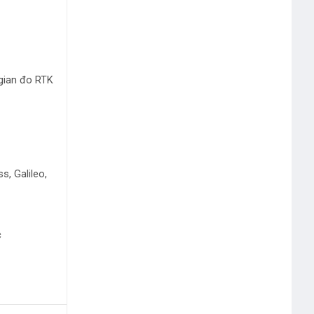
 gian đo RTK
s, Galileo,
c