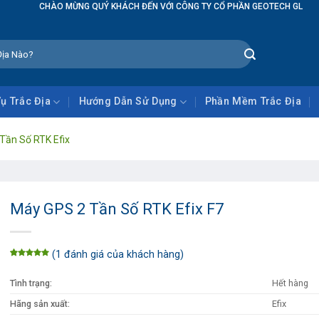
UÝ KHÁCH ĐẾN VỚI CÔNG TY CỔ PHẦN GEOTECH GLOBAL
Vụ Trắc Địa
Hướng Dẫn Sử Dụng
Phần Mềm Trắc Địa
Tần Số RTK Efix
Máy GPS 2 Tần Số RTK Efix F7
(
1
đánh giá của khách hàng)
5.00
1
trên
5 dựa trên
đánh giá
Tình trạng:
Hết hàng
Hãng sản xuất:
Efix