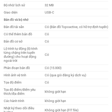
Bộ nhớ/ lịch sử
32 MB
Giao diện
USB-C
Bản đồ và bộ nhớ
Bản đồ tải sẵn
Có (Bản đồ Topoactive, có hỗ trợ định tuyến)
Có thể thêm bản đồ
Có
Bản đồ cơ sở
Có
Lộ trình tự động (lộ trình
từng chặng trên tuyến
Có
đường) cho hoạt động
ngoài trời
Phân đoạn bản đồ
Có (15.000)
Hình ảnh vệ tinh
Có (qua gói đăng ký dịch vụ)
Tọa độ điểm
Có
Tọa độ điểm/điểm yêu
không giới hạn
thích/địa điểm
Các hành trình
không giới hạn
Nhật ký theo dõi điều
Không giới hạn (FIT file)