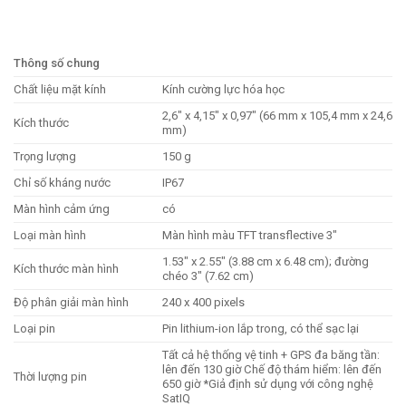
Thông số chung
Chất liệu mặt kính
Kính cường lực hóa học
2,6″ x 4,15″ x 0,97″ (66 mm x 105,4 mm x 24,6
Kích thước
mm)
Trọng lượng
150 g
Chỉ số kháng nước
IP67
Màn hình cảm ứng
có
Loại màn hình
Màn hình màu TFT transflective 3″
1.53″ x 2.55″ (3.88 cm x 6.48 cm); đường
Kích thước màn hình
chéo 3″ (7.62 cm)
Độ phân giải màn hình
240 x 400 pixels
Loại pin
Pin lithium-ion lắp trong, có thể sạc lại
Tất cả hệ thống vệ tinh + GPS đa băng tần:
lên đến 130 giờ Chế độ thám hiểm: lên đến
Thời lượng pin
650 giờ *Giả định sử dụng với công nghệ
SatIQ