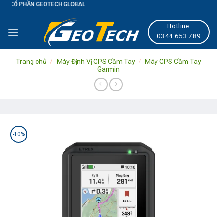
EOTECH GLOBAL
Skip
to
Hotline:
content
0344.653.789
Trang chủ
/
Máy Định Vị GPS Cầm Tay
/
Máy GPS Cầm Tay
Garmin
-10%