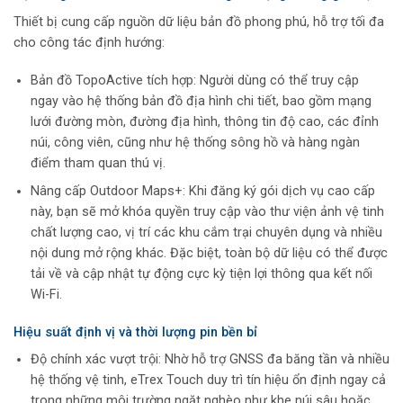
Thiết bị cung cấp nguồn dữ liệu bản đồ phong phú, hỗ trợ tối đa
cho công tác định hướng:
Bản đồ TopoActive tích hợp: Người dùng có thể truy cập
ngay vào hệ thống bản đồ địa hình chi tiết, bao gồm mạng
lưới đường mòn, đường địa hình, thông tin độ cao, các đỉnh
núi, công viên, cũng như hệ thống sông hồ và hàng ngàn
điểm tham quan thú vị.
Nâng cấp Outdoor Maps+: Khi đăng ký gói dịch vụ cao cấp
này, bạn sẽ mở khóa quyền truy cập vào thư viện ảnh vệ tinh
chất lượng cao, vị trí các khu cắm trại chuyên dụng và nhiều
nội dung mở rộng khác. Đặc biệt, toàn bộ dữ liệu có thể được
tải về và cập nhật tự động cực kỳ tiện lợi thông qua kết nối
Wi-Fi.
Hiệu suất định vị và thời lượng pin bền bỉ
Độ chính xác vượt trội: Nhờ hỗ trợ GNSS đa băng tần và nhiều
hệ thống vệ tinh, eTrex Touch duy trì tín hiệu ổn định ngay cả
trong những môi trường ngặt nghèo như khe núi sâu hoặc