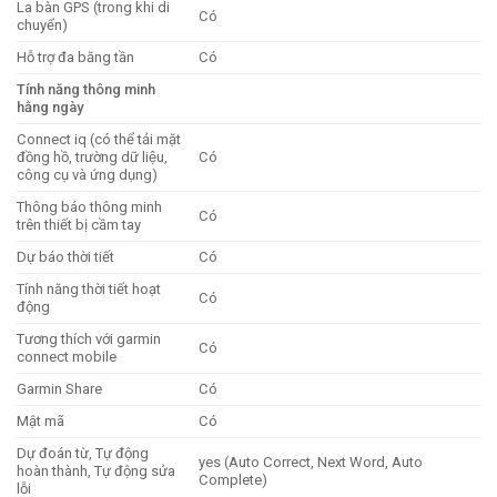
La bàn GPS (trong khi di
Có
chuyển)
Hỗ trợ đa băng tần
Có
Tính năng thông minh
hằng ngày
Connect iq (có thể tải mặt
đồng hồ, trường dữ liệu,
Có
công cụ và ứng dụng)
Thông báo thông minh
Có
trên thiết bị cầm tay
Dự báo thời tiết
Có
Tính năng thời tiết hoạt
Có
động
Tương thích với garmin
Có
connect mobile
Garmin Share
Có
Mật mã
Có
Dự đoán từ, Tự động
yes (Auto Correct, Next Word, Auto
hoàn thành, Tự động sửa
Complete)
lỗi