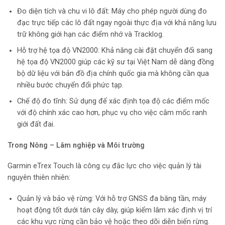
Đo diện tích và chu vi lô đất: Máy cho phép người dùng đo
đạc trực tiếp các lô đất ngay ngoài thực địa với khả năng lưu
trữ không giới hạn các điểm nhớ và Tracklog.
Hỗ trợ hệ tọa độ VN2000: Khả năng cài đặt chuyển đổi sang
hệ tọa độ VN2000 giúp các kỹ sư tại Việt Nam dễ dàng đồng
bộ dữ liệu với bản đồ địa chính quốc gia mà không cần qua
nhiều bước chuyển đổi phức tạp.
Chế độ đo tĩnh: Sử dụng để xác định tọa độ các điểm mốc
với độ chính xác cao hơn, phục vụ cho việc cắm mốc ranh
giới đất đai.
Trong Nông – Lâm nghiệp và Môi trường
Garmin eTrex Touch là công cụ đắc lực cho việc quản lý tài
nguyên thiên nhiên:
Quản lý và bảo vệ rừng: Với hỗ trợ GNSS đa băng tần, máy
hoạt động tốt dưới tán cây dày, giúp kiểm lâm xác định vị trí
các khu vực rừng cần bảo vệ hoặc theo dõi diễn biến rừng.