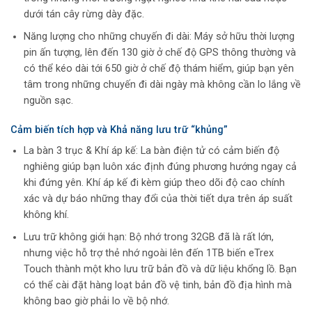
dưới tán cây rừng dày đặc.
Năng lượng cho những chuyến đi dài: Máy sở hữu thời lượng
pin ấn tượng, lên đến 130 giờ ở chế độ GPS thông thường và
có thể kéo dài tới 650 giờ ở chế độ thám hiểm, giúp bạn yên
tâm trong những chuyến đi dài ngày mà không cần lo lắng về
nguồn sạc.
Cảm biến tích hợp và Khả năng lưu trữ “khủng”
La bàn 3 trục & Khí áp kế: La bàn điện tử có cảm biến độ
nghiêng giúp bạn luôn xác định đúng phương hướng ngay cả
khi đứng yên. Khí áp kế đi kèm giúp theo dõi độ cao chính
xác và dự báo những thay đổi của thời tiết dựa trên áp suất
không khí.
Lưu trữ không giới hạn: Bộ nhớ trong 32GB đã là rất lớn,
nhưng việc hỗ trợ thẻ nhớ ngoài lên đến 1TB biến eTrex
Touch thành một kho lưu trữ bản đồ và dữ liệu khổng lồ. Bạn
có thể cài đặt hàng loạt bản đồ vệ tinh, bản đồ địa hình mà
không bao giờ phải lo về bộ nhớ.