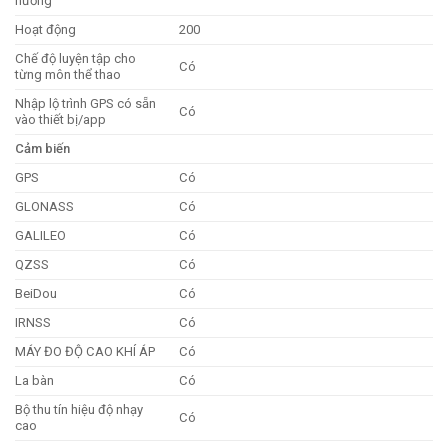
hướng
Hoạt động
200
Chế độ luyện tập cho
Có
từng môn thể thao
Nhập lộ trình GPS có sẵn
Có
vào thiết bị/app
Cảm biến
GPS
Có
GLONASS
Có
GALILEO
Có
QZSS
Có
BeiDou
Có
IRNSS
Có
MÁY ĐO ĐỘ CAO KHÍ ÁP
Có
La bàn
Có
Bộ thu tín hiệu độ nhạy
Có
cao