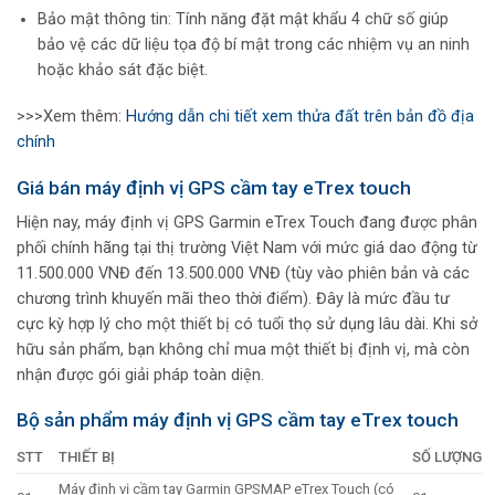
Bảo mật thông tin: Tính năng đặt mật khẩu 4 chữ số giúp
bảo vệ các dữ liệu tọa độ bí mật trong các nhiệm vụ an ninh
hoặc khảo sát đặc biệt.
>>>Xem thêm:
Hướng dẫn chi tiết xem thửa đất trên bản đồ địa
chính
Giá bán
máy định vị GPS cầm tay eTrex touch
Hiện nay, máy định vị GPS Garmin eTrex Touch đang được phân
phối chính hãng tại thị trường Việt Nam với mức giá dao động từ
11.500.000 VNĐ đến 13.500.000 VNĐ (tùy vào phiên bản và các
chương trình khuyến mãi theo thời điểm). Đây là mức đầu tư
cực kỳ hợp lý cho một thiết bị có tuổi thọ sử dụng lâu dài. Khi sở
hữu sản phẩm, bạn không chỉ mua một thiết bị định vị, mà còn
nhận được gói giải pháp toàn diện.
Bộ sản phẩm máy định vị GPS cầm tay eTrex touch
STT
THIẾT BỊ
SỐ LƯỢNG
Máy định vị cầm tay Garmin GPSMAP eTrex Touch (có