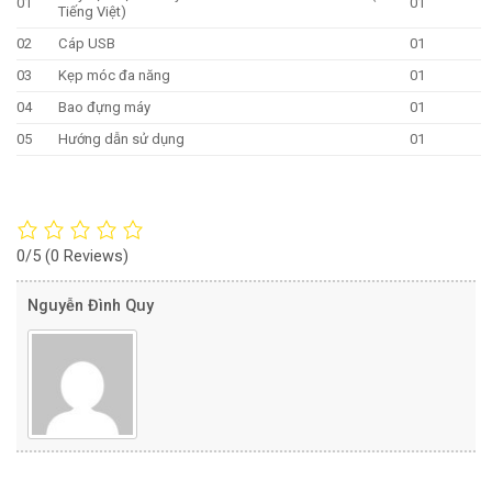
01
01
Tiếng Việt)
02
Cáp USB
01
03
Kẹp móc đa năng
01
04
Bao đựng máy
01
05
Hướng dẫn sử dụng
01
0/5
(0 Reviews)
Nguyễn Đình Quy