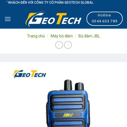
 VỚI CÔNG TY CỔ PHẦN GEOTECH GLOBAL
Skip
to
Hotline:
content
0344.653.789
Trang chủ
/
Máy bộ đàm
/
Bộ đàm JBL