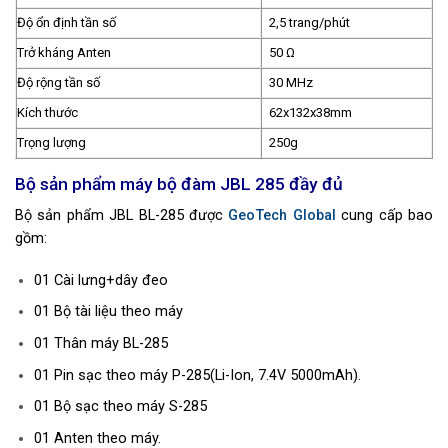
Độ ổn định tần số
2,5 trang/phút
Trở kháng Anten
50 Ω
Độ rộng tần số
30 MHz
Kích thước
62x132x38mm
Trọng lượng
250g
Bộ sản phẩm máy bộ đàm JBL 285 đầy đủ
Bộ sản phẩm JBL BL-285 được
GeoTech Global
cung cấp bao
gồm:
01 Cài lưng+dây đeo
01 Bộ tài liệu theo máy
01 Thân máy BL-285
01 Pin sạc theo máy P-285(Li-Ion, 7.4V 5000mAh).
01 Bộ sạc theo máy S-285
01 Anten theo máy.