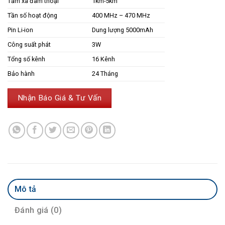
Tầm xa đàm thoại
1km-5km
Tần số hoạt động
400 MHz – 470 MHz
Pin Li-ion
Dung lượng 5000mAh
Công suất phát
3W
Tổng số kênh
16 Kênh
Bảo hành
24 Tháng
Nhận Báo Giá & Tư Vấn
Mô tả
Đánh giá (0)