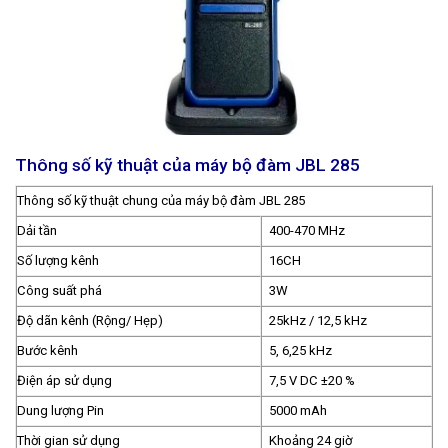
Thông số kỹ thuật của máy bộ đàm JBL 285
Thông số kỹ thuật chung của máy bộ đàm JBL 285
Dải tần
400-470 MHz
Số lượng kênh
16CH
Công suất phá
3W
Độ dãn kênh (Rộng/ Hẹp)
25kHz / 12,5 kHz
Bước kênh
5, 6,25 kHz
Điện áp sử dụng
7,5 V DC ±20 %
Dung lượng Pin
5000 mAh
Thời gian sử dụng
Khoảng 24 giờ