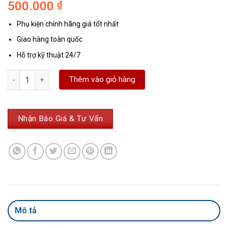
500.000
₫
đánh giá
Phụ kiện chính hãng giá tốt nhất
Giao hàng toàn quốc
Hỗ trợ kỹ thuật 24/7
Hộp đựng máy thủy bình Sokia số lượng
Thêm vào giỏ hàng
Nhận Báo Giá & Tư Vấn
Mô tả