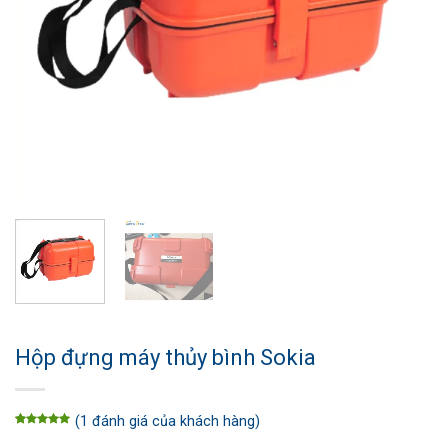
Hộp đựng máy thủy bình Sokia
(
1
đánh giá của khách hàng)
5.00
1
trên
5 dựa trên