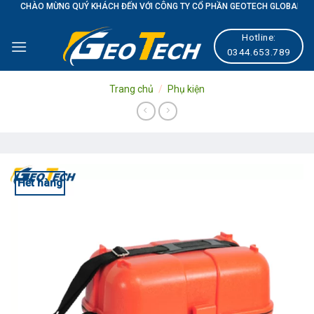
O MỪNG QUÝ KHÁCH ĐẾN VỚI CÔNG TY CỔ PHẦN GEOTECH GLOBAL
Skip
to
Hotline:
content
0344.653.789
Trang chủ
/
Phụ kiện
Hết hàng