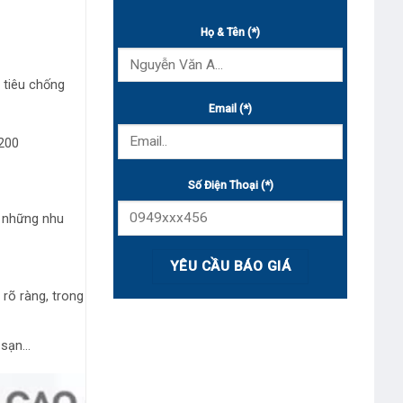
Họ & Tên (*)
 tiêu chống
Email (*)
1200
Số Điện Thoại (*)
o những nhu
rõ ràng, trong
 sạn…