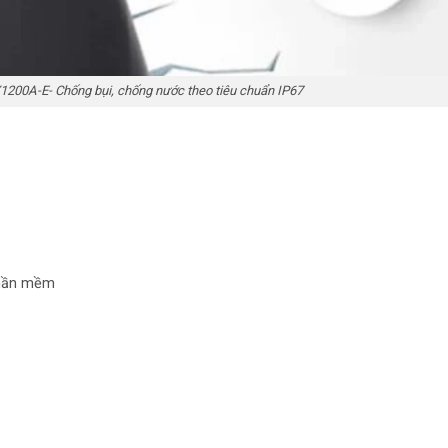
00A-E- Chống bụi, chống nước theo tiêu chuẩn IP67
phần mềm
c