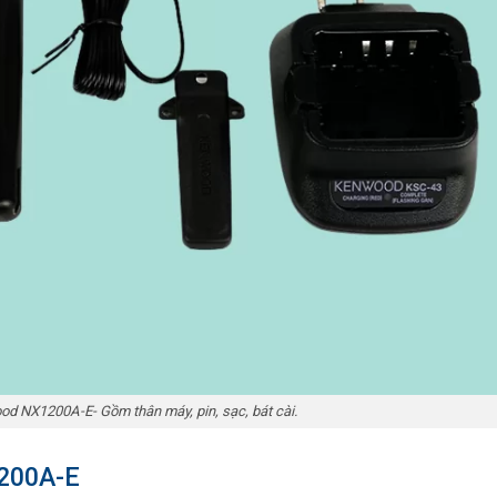
 NX1200A-E- Gồm thân máy, pin, sạc, bát cài.
1200A-E