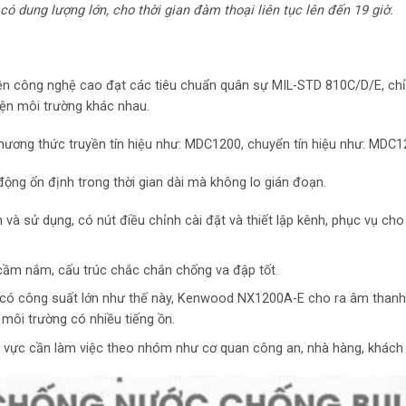
 có dung lượng lớn, cho thời gian đàm thoại liên tục lên đến 19 giờ.
 công nghệ cao đạt các tiêu chuẩn quân sự MIL-STD 810C/D/E, chỉ
iện môi trường khác nhau.
ơng thức truyền tín hiệu như: MDC1200, chuyển tín hiệu như: MDC
ộng ổn định trong thời gian dài mà không lo gián đoạn.
n và sử dụng, có nút điều chỉnh cài đặt và thiết lập kênh, phục vụ ch
c cầm nắm, cấu trúc chắc chắn chống va đập tốt.
 có công suất lớn như thế này, Kenwood NX1200A-E cho ra âm thanh 
 môi trường có nhiều tiếng ồn.
u vực cần làm việc theo nhóm như cơ quan công an, nhà hàng, khách