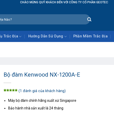
G QUÝ KHÁCH ĐẾN VỚI CÔNG TY CỔ PHẦN GEOTECH GLOBAL
Vụ Trắc Địa
Hướng Dẫn Sử Dụng
Phần Mềm Trắc Địa
Bộ đàm Kenwood NX-1200A-E
(
1
đánh giá của khách hàng)
5.00
1
trên
5 dựa trên
đánh giá
Máy bộ đàm chính hãng xuất xứ Singapore
Bảo hành nhà sản xuất là 24 tháng