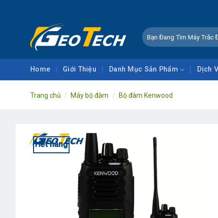
Skip
CHÀO MỪN
to
content
Tìm
kiếm:
Home
Giới Thiệu
Danh Mục Sản Phẩm
Dịch 
Trang chủ
/
Máy bộ đàm
/
Bộ đàm Kenwood
Hết hàng