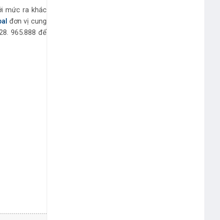
ới mức ra khác
bal
đơn vị cung
828. 965.888 để