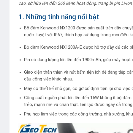
cao, sở hữu lên đến 260 kênh hoạt động, trang bị pin Li-ion
1. Những tính năng nổi bật
Bộ đàm Kenwood NX1200 được sản xuất trên dây chuyền
nước tuyệt vời IP67, thích hợp sử dụng trong mọi điều k
Bộ đàm Kenwood NX1200A-E được hỗ trợ đầy đủ các phư
Pin có dung lượng lớn lên đến 1900mAh, giúp máy hoạt đ
Giao diện thân thiện và nút bấm tiện ích dễ dàng tiếp cậ
cầu công việc khác nhau.
Máy có thiết kế nhỏ gọn, có gờ cố định tiện lợi cho việ
Công suất nguồn phát lớn lên đến 15W không ít bộ đàm
trẻo, mạnh mẽ và chân thật, liên lạc được ngay cả trong
Phụ hợp làm việc trong các công trường, nhà xưởng, kh