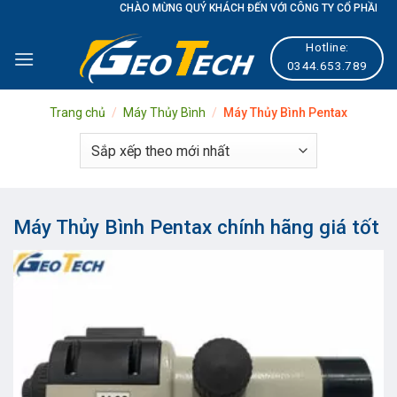
Skip
CHÀO MỪNG QUÝ KHÁCH ĐẾN VỚI CÔNG TY CỔ PHẦN GEOTE
to
Hotline:
content
0344.653.789
Trang chủ
/
Máy Thủy Bình
/
Máy Thủy Bình Pentax
Máy Thủy Bình Pentax chính hãng giá tốt