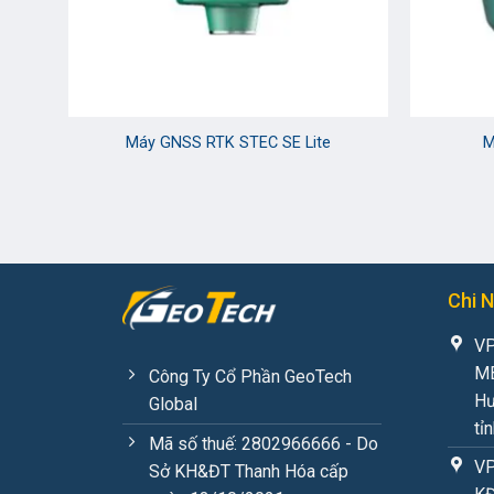
Máy GNSS RTK STEC SE Lite
M
Chi 
VP
MB
Công Ty Cổ Phần GeoTech
Hư
Global
tỉ
Mã số thuế: 2802966666 - Do
VP
Sở KH&ĐT Thanh Hóa cấp