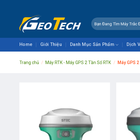
Skip
to
content
Tìm
kiếm:
Home
Giới Thiệu
Danh Mục Sản Phẩm
Dịch 
Trang chủ
/
Máy RTK - Máy GPS 2 Tần Số RTK
/
Máy GPS 2 