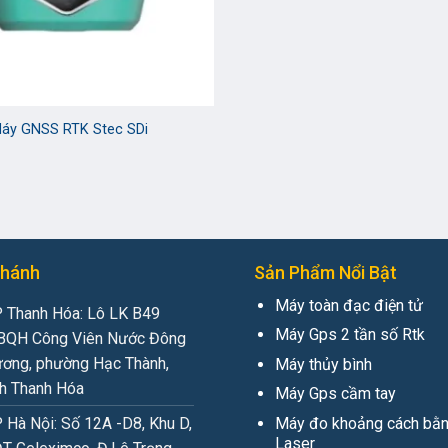
áy GNSS RTK Stec SDi
Nhánh
Sản Phẩm Nổi Bật
Máy toàn đạc điện tử
 Thanh Hóa: Lô LK B49
Máy Gps 2 tần số Rtk
QH Công Viên Nước Đông
ơng, phường Hạc Thành,
Máy thủy bình
nh Thanh Hóa
Máy Gps cầm tay
Máy đo khoảng cách bằn
 Hà Nội: Số 12A -D8, Khu D,
Laser